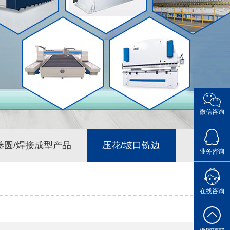
微信咨询
点击Q
卷圆/焊接成型产品
压花/坡口铣边
业务咨询
您的专属
在线咨询